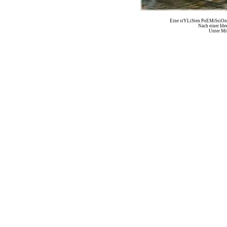
Eine stYLiSten PoEMiSsiOn v
Nach einer Id
Unter M